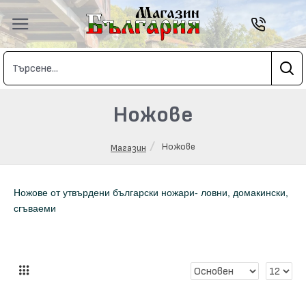
Ножове
Ножове
Магазин
Ножове от утвърдени български ножари- ловни, домакински,
сгъваеми