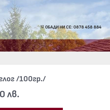
ОБАДИ НИ СЕ: 0878 458 884
глог /100гр./
0 лв.