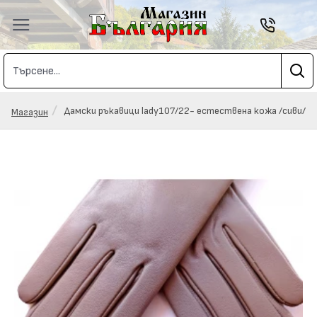
Дамски ръкавици lady107/22- естествена кожа /сиви/
Магазин