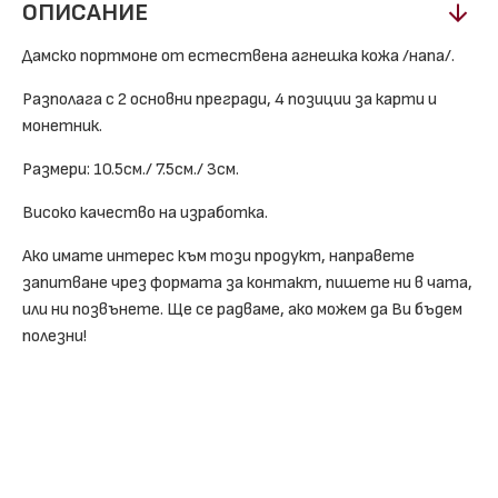
ОПИСАНИЕ
Дамско портмоне от естествена агнешка кожа /напа/.
Разполага с 2 основни прегради, 4 позиции за карти и
монетник.
Размери: 10.5см./ 7.5см./ 3см.
Високо качество на изработка.
Ако имате интерес към този продукт, направете
запитване чрез формата за контакт, пишете ни в чата,
или ни позвънете. Ще се радваме, ако можем да Ви бъдем
полезни!