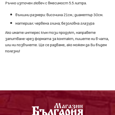
Ръчно източен гювеч с вмесимост 5.5 литра.
външни размери: височина 21см.; диаметър 30см.
материал: червена глина; безоловна глазура
Ако имате интерес към този продукт, направете
запитване чрез формата за контакт, пишете ни в чата,
или ни позвънете. Ще се радваме, ако можем да Ви бъдем
полезни!