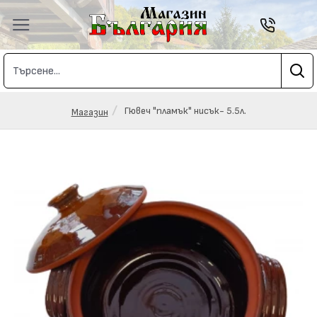
Гювеч "пламък" нисък- 5.5л.
Магазин