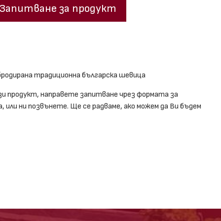
Запитване за продукт
бродирана традиционна българска шевица
зи продукт, направете запитване чрез формата за
 или ни позвънете. Ще се радваме, ако можем да Ви бъдем