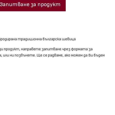
Запитване за продукт
бродирана традиционна българска шевица
зи продукт, направете запитване чрез формата за
 или ни позвънете. Ще се радваме, ако можем да Ви бъдем