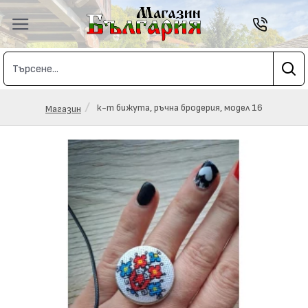
к-т бижута, ръчна бродерия, модел 16
Магазин