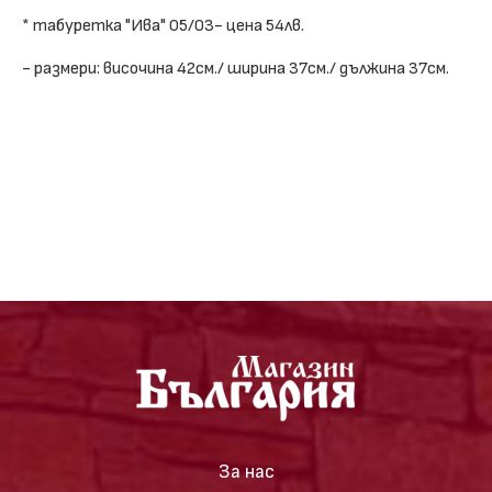
* табуретка "Ива" 05/03- цена 54лв.
- размери: височина 42см./ ширина 37см./ дължина 37см.
За нас