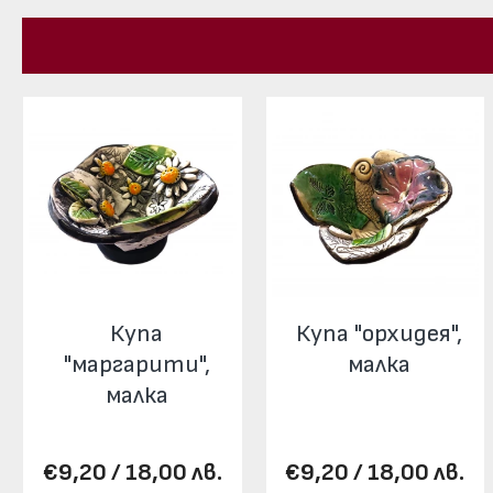
Купа
Купа "орхидея",
"маргарити",
малка
малка
€9,20 / 18,00 лв.
€9,20 / 18,00 лв.