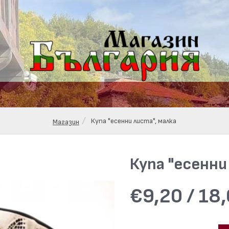
Купа "есенни листа", малка
Магазин
Купа "есенни
€9,20 / 18,