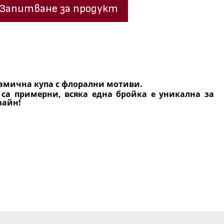
Запитване за продукт
амична купа с флорални мотиви.
 са примерни, всяка една бройка е уникална за
зайн!