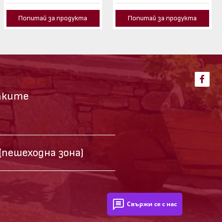
Попитай за продукта
Попитай за продукта
тките
(пешеходна зона)
Свържи се с нас