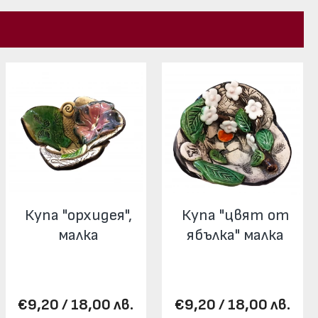
Купа "орхидея",
Купа "цвят от
малка
ябълка" малка
€9,20 / 18,00 лв.
€9,20 / 18,00 лв.