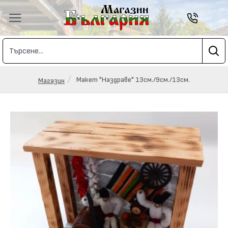
Макет "Наздраве" 13см./9см./13см.
Магазин