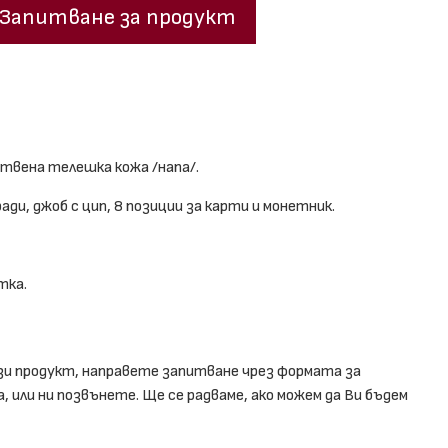
Запитване за продукт
вена телешка кожа /напа/.
ади, джоб с цип, 8 позиции за карти и монетник.
тка.
зи продукт, направете запитване чрез формата за
 или ни позвънете. Ще се радваме, ако можем да Ви бъдем