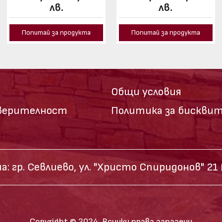
лв.
лв.
Попитай за продукта
Попитай за продукта
Общи условия
оверителност
Политика за бискви
а:
гр. Севлиево,
ул. "Христо Спиридонов" 21
Copyright © 2024, Всички права запазени