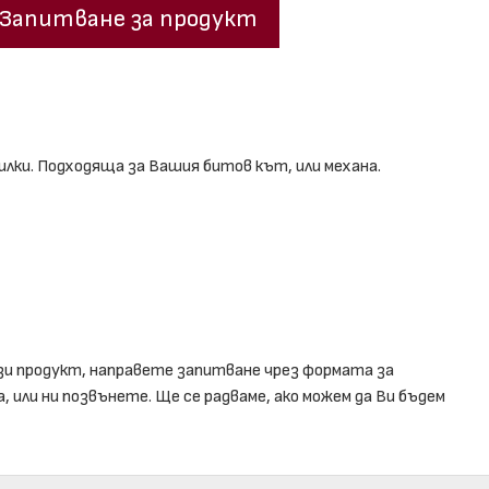
Запитване за продукт
илки. Подходяща за Вашия битов кът, или механа.
зи продукт, направете запитване чрез формата за
 или ни позвънете. Ще се радваме, ако можем да Ви бъдем