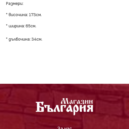
Размери:
* височина: 173см.
* ширина: 65см.
* дълбочина: 34см.
За нас