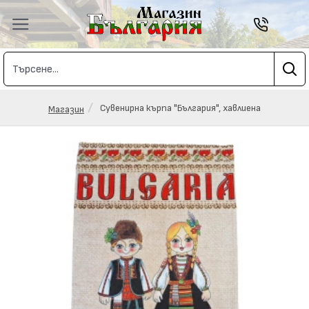
Сувенирна кърпа "България", хавлиена
Магазин