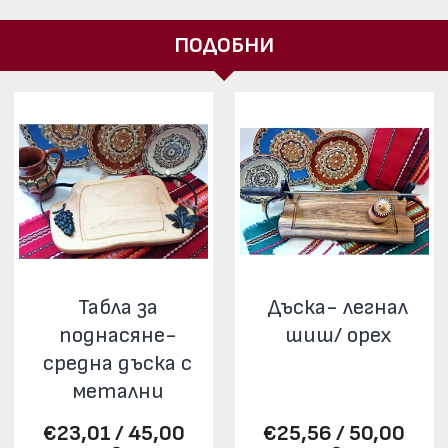
ПОДОБНИ
Табла за
Дъска- легнал
поднасяне-
шиш/ орех
средна дъска с
метални
елементи/ орех
€23,01 / 45,00
€25,56 / 50,00