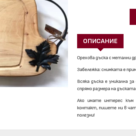
ОПИСАНИЕ
Орехова дъска с метални д
Забележка: снимката е при
Всяка дъска е уникална за
спрямо размера на дъската
Ако имате интерес към 
контакт, пишете ни в чата
полезни!