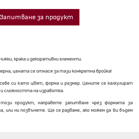
Запитване за продукт
ръжки, крака и декоративни елементи.
мерна, цената се отнася за тази конкретна бройка!
 себе си като цвят, форма и размер. Цените се калкулират
 и сложността на изработка.
този продукт, направете запитване чрез формата за
, или ни позвънете. Ще се радваме, ако можем да Ви бъдем