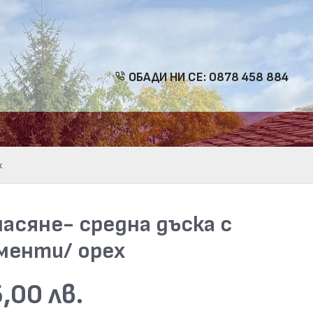
ОБАДИ НИ СЕ: 0878 458 884
х
насяне- средна дъска с
менти/ орех
,00 лв.