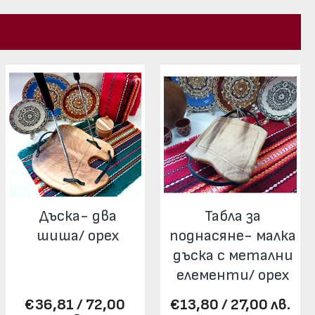
Дъска- два
Табла за
шиша/ орех
поднасяне- малка
дъска с метални
елементи/ орех
€36,81 / 72,00
€13,80 / 27,00 лв.