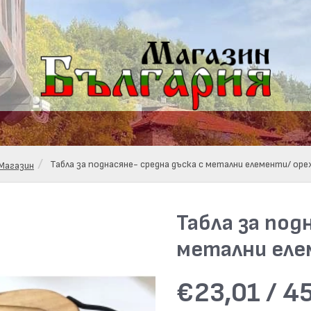
Табла за поднасяне- средна дъска с метални елементи/ оре
Магазин
Табла за под
метални еле
€23,01 / 45