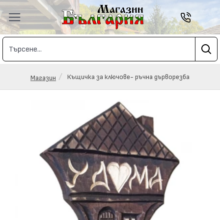
Къщичка за ключове- ръчна дърворезба
Магазин