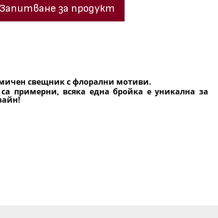
Запитване за продукт
амичен свещник с флорални мотиви.
 са примерни, всяка една бройка е уникална за
зайн!