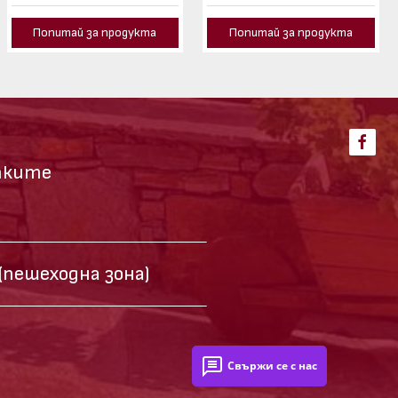
Попитай за продукта
Попитай за продукта
тките
(пешеходна зона)
Свържи се с нас