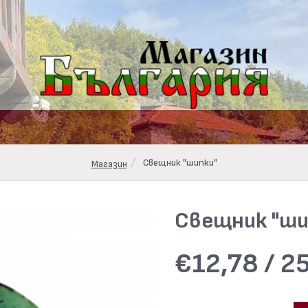
Свещник "шипки"
Магазин
Свещник "ши
€12,78 / 25