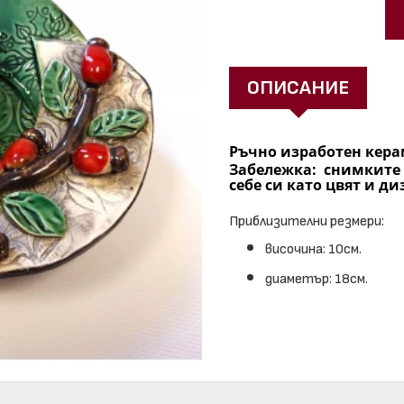
ОПИСАНИЕ
Ръчно изработен кер
Забележка: снимките
себе си като цвят и ди
Приблизителни резмери:
височина: 10см.
диаметър: 18см.