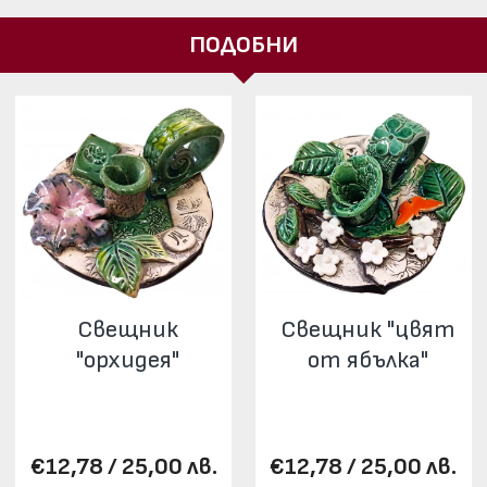
ПОДОБНИ
Свещник
Свещник "цвят
"орхидея"
от ябълка"
€12,78 / 25,00 лв.
€12,78 / 25,00 лв.